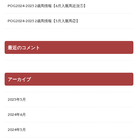
POG2024-2025 2歳馬情報【6月入厩馬近況①】
POG2024-2025 2歳馬情報【5月入厩馬②】
最近のコメント
アーカイブ
2025年5月
2024年6月
2024年5月