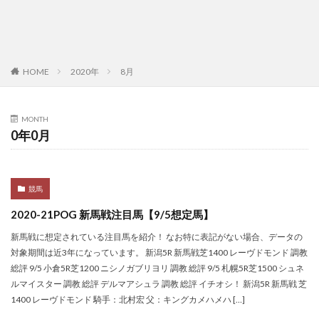
HOME
2020年
8月
MONTH
0年0月
競馬
2020-21POG 新馬戦注目馬【9/5想定馬】
新馬戦に想定されている注目馬を紹介！ なお特に表記がない場合、データの
対象期間は近3年になっています。 新潟5R 新馬戦芝1400 レーヴドモンド 調教
総評 9/5 小倉5R芝1200 ニシノガブリヨリ 調教 総評 9/5 札幌5R芝1500 シュネ
ルマイスター 調教 総評 デルマアシュラ 調教 総評 イチオシ！ 新潟5R 新馬戦 芝
1400 レーヴドモンド 騎手：北村宏 父：キングカメハメハ […]