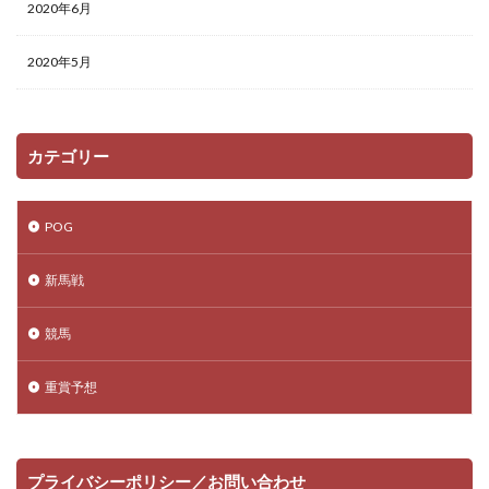
2020年6月
2020年5月
カテゴリー
POG
新馬戦
競馬
重賞予想
プライバシーポリシー／お問い合わせ