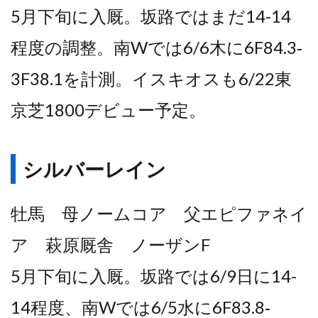
5月下旬に入厩。坂路ではまだ14-14
程度の調整。南Wでは6/6木に6F84.3‐
3F38.1を計測。イスキオスも6/22東
京芝1800デビュー予定。
シルバーレイン
牡馬 母ノームコア 父エピファネイ
ア 萩原厩舎 ノーザンF
5月下旬に入厩。坂路では6/9日に14-
14程度、南Wでは6/5水に6F83.8‐