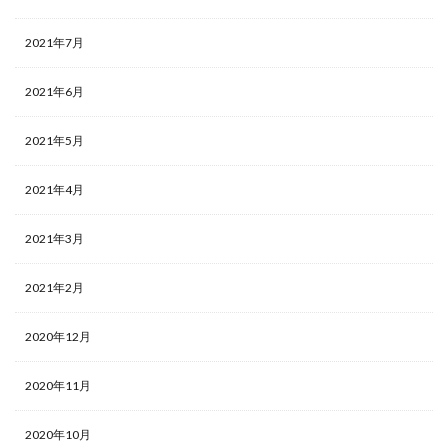
2021年7月
2021年6月
2021年5月
2021年4月
2021年3月
2021年2月
2020年12月
2020年11月
2020年10月