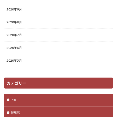
2020年9月
2020年8月
2020年7月
2020年6月
2020年5月
カテゴリー
POG
新馬戦