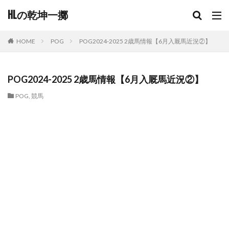
HLの乾坤一擲
HOME
POG
POG2024-2025 2歳馬情報【6月入厩馬近況②】
POG2024-2025 2歳馬情報【6月入厩馬近況②】
POG
,
競馬